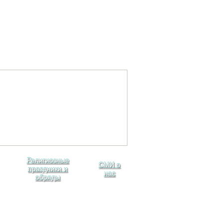
Религиозные
СМИ о
праздники и
нас
обряды