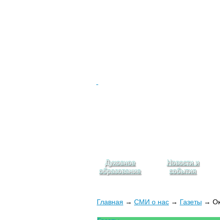
Духовное
Новости и
образование
события
Главная
→
СМИ о нас
→
Газеты
→ Окт