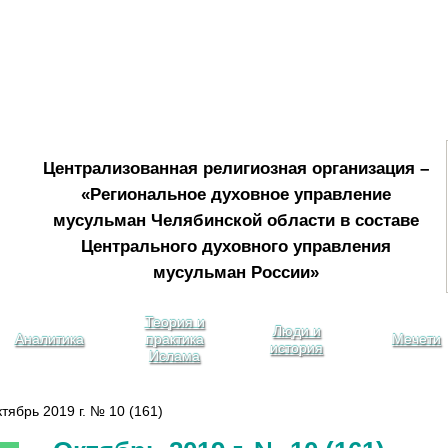
Централизованная религиозная организация –
«Региональное духовное управление
мусульман Челябинской области в составе
Центрального духовного управления
мусульман России»
Теория и
Люди и
Аналитика
практика
Мечети
история
Ислама
ябрь 2019 г. № 10 (161)