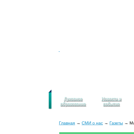
Духовное
Новости и
образование
события
Главная
→
СМИ о нас
→
Газеты
→ Мар