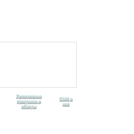
Религиозные
СМИ о
праздники и
нас
обряды