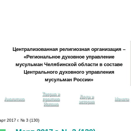
Централизованная религиозная организация –
«Региональное духовное управление
мусульман Челябинской области в составе
Центрального духовного управления
мусульман России»
Теория и
Люди и
Аналитика
практика
Мечети
история
Ислама
т 2017 г. № 3 (130)