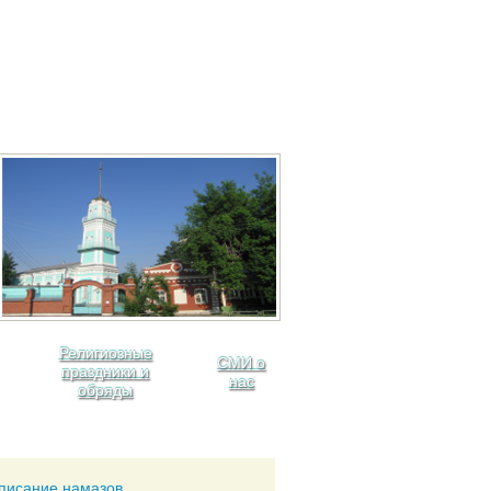
Религиозные
СМИ о
праздники и
нас
обряды
писание намазов