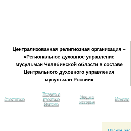
Централизованная религиозная организация –
«Региональное духовное управление
мусульман Челябинской области в составе
Центрального духовного управления
мусульман России»
Теория и
Люди и
Аналитика
практика
Мечети
история
Ислама
Полное рас