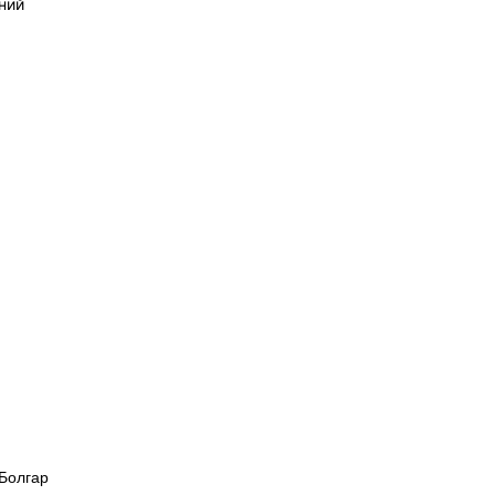
ний
 Болгар