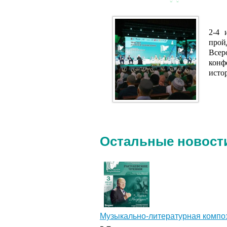
Расу
2-4 
про
Все
конф
исто
Остальные новост
Музыкально‑литературная компо