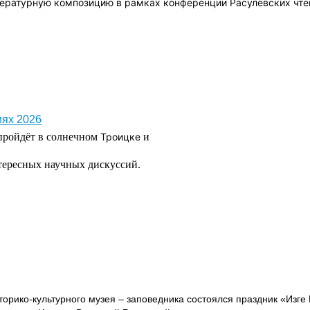
ературную композицию в рамках конференции Расулевских чте
иях 2026
пройдёт в солнечном
Троицке
и
нтересных научных дискуссий.
торико-культурного музея – заповедника состоялся праздник «Изге