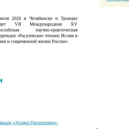
левские чтения 2026
июля 2026 в Челябинске и Троицке
йдет VII Международная XV
российская научно-практическая
еренция «Расулевские чтения: Ислам в
рии и современной жизни России»
и
зиция «Ходжа Насреддин».