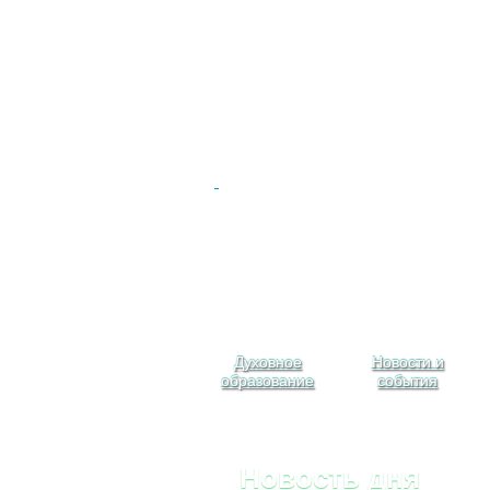
Духовное
Новости и
образование
события
Новость дня