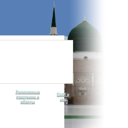
Религиозные
СМИ о
праздники и
нас
обряды