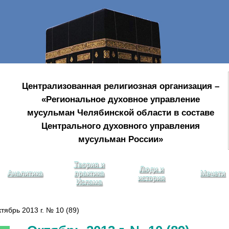
Централизованная религиозная организация –
«Региональное духовное управление
мусульман Челябинской области в составе
Центрального духовного управления
мусульман России»
Теория и
Люди и
Аналитика
практика
Мечети
история
Ислама
ябрь 2013 г. № 10 (89)