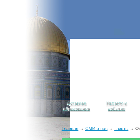
Духовное
Новости и
образование
события
Главная
→
СМИ о нас
→
Газеты
→ Окт