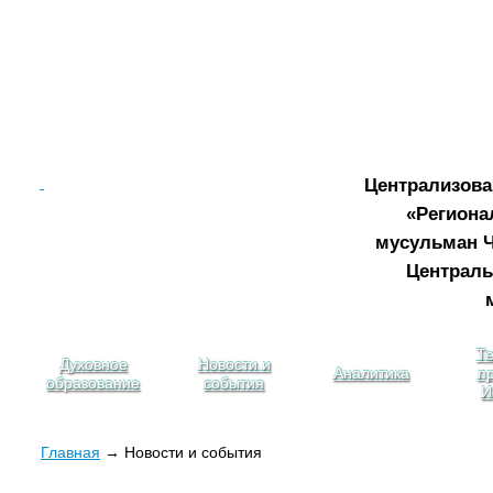
Централизова
«Региона
мусульман Ч
Централь
Те
Духовное
Новости и
Аналитика
пр
образование
события
И
Главная
→ Новости и события