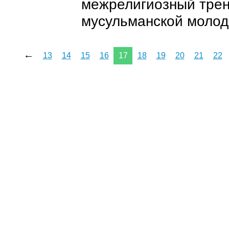
межрелигиозный трен
мусульманской моло
←
13
14
15
16
17
18
19
20
21
22