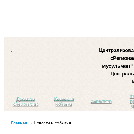
Централизова
«Региона
мусульман Ч
Централь
Те
Духовное
Новости и
Аналитика
пр
образование
события
И
Главная
→ Новости и события