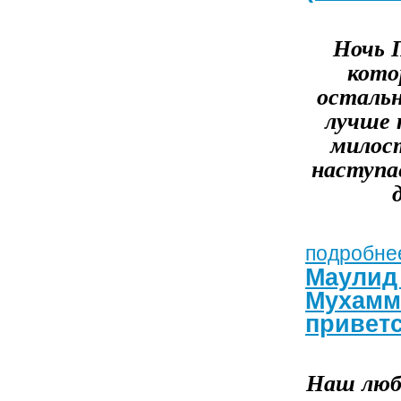
Ночь П
кото
остальн
лучше 
милост
наступа
подробнее
Маулид 
Мухамма
приветс
Наш люб