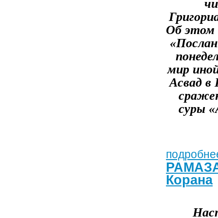
чи
Григориа
Об этом 
«Посланн
понедел
мир иной
Асвад в 
сражен
суры «
подробнее
РАМАЗА
Корана
Нас