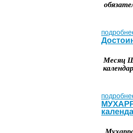
обязате
подробнее
Достои
Месяц Ш
календар
подробнее
МУХАРР
календ
Мухарра