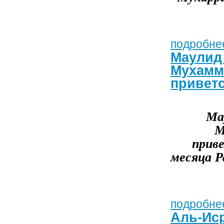
подробнее
Маулид 
Мухамма
приветс
Ма
М
прив
месяца Р
подробнее
Аль-Ис