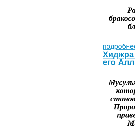
Ра
бракос
б
подробнее
Хиджра
его Алл
Мусуль
кото
станов
Проро
прив
Ме