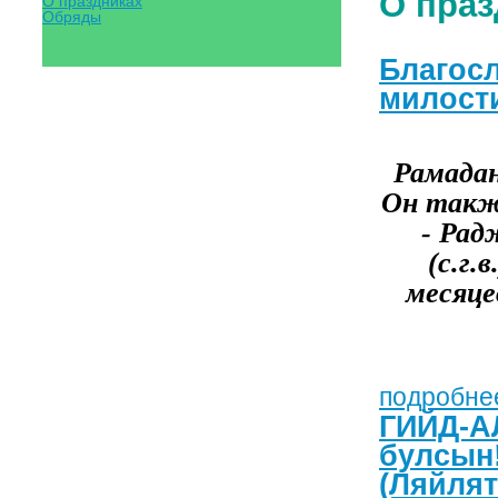
О праз
О праздниках
Обряды
Благосл
милост
Рамадан
Он такж
- Рад
(с.г.
месяце
подробнее
ГИЙД-А
булсын!
(Ляйлят