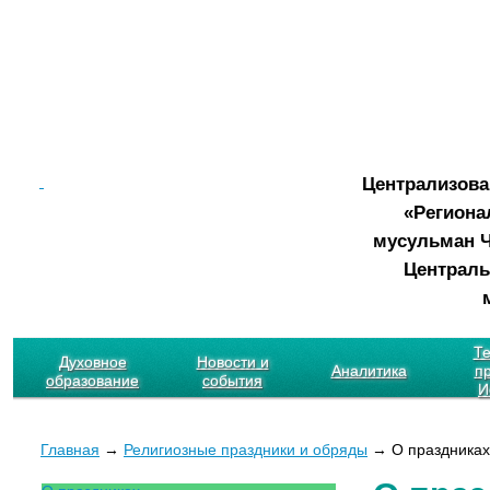
Централизова
«Региона
мусульман Ч
Централь
Те
Духовное
Новости и
Аналитика
пр
образование
события
И
Главная
→
Религиозные праздники и обряды
→ О праздниках